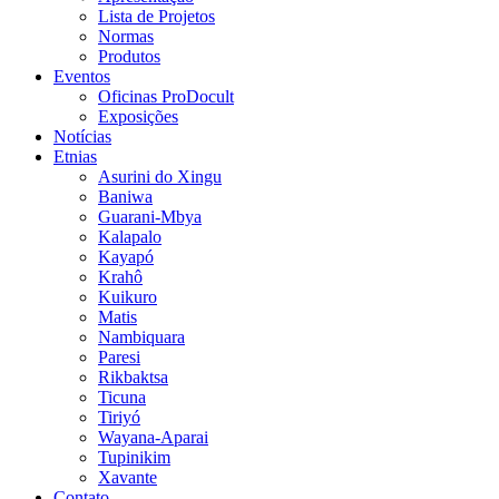
Lista de Projetos
Normas
Produtos
Eventos
Oficinas ProDocult
Exposições
Notícias
Etnias
Asurini do Xingu
Baniwa
Guarani-Mbya
Kalapalo
Kayapó
Krahô
Kuikuro
Matis
Nambiquara
Paresi
Rikbaktsa
Ticuna
Tiriyó
Wayana-Aparai
Tupinikim
Xavante
Contato