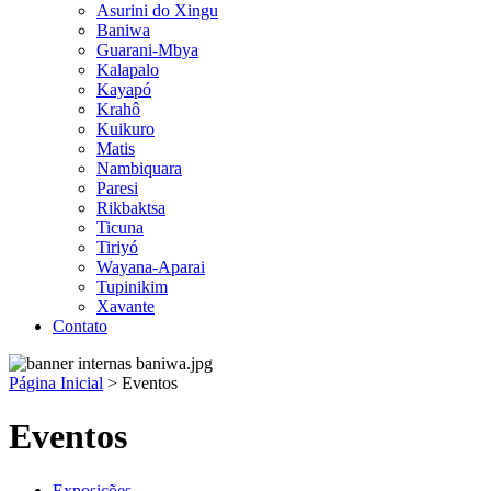
Asurini do Xingu
Baniwa
Guarani-Mbya
Kalapalo
Kayapó
Krahô
Kuikuro
Matis
Nambiquara
Paresi
Rikbaktsa
Ticuna
Tiriyó
Wayana-Aparai
Tupinikim
Xavante
Contato
Página Inicial
>
Eventos
Eventos
Exposições