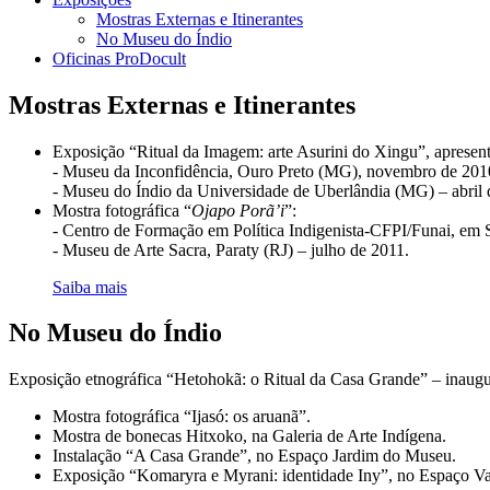
Mostras Externas e Itinerantes
No Museu do Índio
Oficinas ProDocult
Mostras Externas e Itinerantes
Exposição “Ritual da Imagem: arte Asurini do Xingu”, apresent
- Museu da Inconfidência, Ouro Preto (MG), novembro de 20
- Museu do Índio da Universidade de Uberlândia (MG) – abril
Mostra fotográfica “
Ojapo Porã’i
”:
- Centro de Formação em Política Indigenista-CFPI/Funai, em
- Museu de Arte Sacra, Paraty (RJ) – julho de 2011.
Saiba mais
No Museu do Índio
Exposição etnográfica “Hetohokã: o Ritual da Casa Grande” – inaugu
Mostra fotográfica “Ijasó: os aruanã”.
Mostra de bonecas Hitxoko, na Galeria de Arte Indígena.
Instalação “A Casa Grande”, no Espaço Jardim do Museu.
Exposição “Komaryra e Myrani: identidade Iny”, no Espaço V