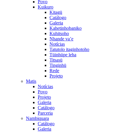
Povo
Kuikuro
Kitagü
Catálogo
Galeria
Kahetinhobaniko
Kuhitsoho
Nhande va’e
Notícias
Tatutolo itaginhotoho
Tüinhüpe leha
Titsasü
Tinginhü
Rede
Projeto
Matis
Notícias
Povo
Projeto
Galeria
Catálogo
Parceria
Nambiquara
Catálogo
Galeria