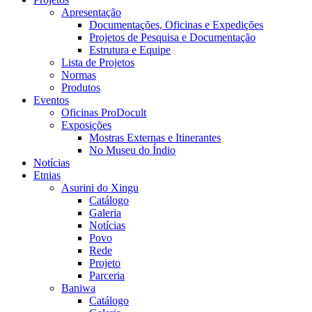
Apresentação
Documentações, Oficinas e Expedições
Projetos de Pesquisa e Documentação
Estrutura e Equipe
Lista de Projetos
Normas
Produtos
Eventos
Oficinas ProDocult
Exposições
Mostras Externas e Itinerantes
No Museu do Índio
Notícias
Etnias
Asurini do Xingu
Catálogo
Galeria
Notícias
Povo
Rede
Projeto
Parceria
Baniwa
Catálogo