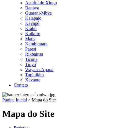
Asurini do Xingu
Baniwa
Guarani-Mbya
Kalapalo
Kayapó
Krahô
Kuikuro
Matis
Nambiquara
Paresi
Rikbaktsa
Ticuna
Tiriyó
Wayana-Aparai
Tupinikim
Xavante
Contato
Página Inicial
>
Mapa do Site
Mapa do Site
Projetos