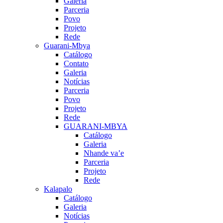
Galeria
Parceria
Povo
Projeto
Rede
Guarani-Mbya
Catálogo
Contato
Galeria
Notícias
Parceria
Povo
Projeto
Rede
GUARANI-MBYA
Catálogo
Galeria
Nhande va’e
Parceria
Projeto
Rede
Kalapalo
Catálogo
Galeria
Notícias